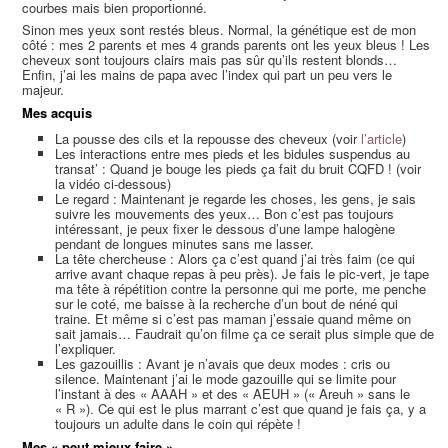
courbes mais bien proportionné.
Sinon mes yeux sont restés bleus. Normal, la génétique est de mon
côté : mes 2 parents et mes 4 grands parents ont les yeux bleus ! Les
cheveux sont toujours clairs mais pas sûr qu’ils restent blonds…
Enfin, j’ai les mains de papa avec l’index qui part un peu vers le
majeur.
Mes acquis
La pousse des cils et la repousse des cheveux (voir
l’article
)
Les interactions entre mes pieds et les bidules suspendus au
transat’ : Quand je bouge les pieds ça fait du bruit CQFD ! (voir
la vidéo ci-dessous)
Le regard : Maintenant je regarde les choses, les gens, je sais
suivre les mouvements des yeux… Bon c’est pas toujours
intéressant, je peux fixer le dessous d’une lampe halogène
pendant de longues minutes sans me lasser.
La tête chercheuse : Alors ça c’est quand j’ai très faim (ce qui
arrive avant chaque repas à peu près). Je fais le pic-vert, je tape
ma tête à répétition contre la personne qui me porte, me penche
sur le coté, me baisse à la recherche d’un bout de néné qui
traine. Et même si c’est pas maman j’essaie quand même on
sait jamais… Faudrait qu’on filme ça ce serait plus simple que de
l’expliquer.
Les gazouillis : Avant je n’avais que deux modes : cris ou
silence. Maintenant j’ai le mode gazouille qui se limite pour
l’instant à des « AAAH » et des « AEUH » (« Areuh » sans le
« R »). Ce qui est le plus marrant c’est que quand je fais ça, y a
toujours un adulte dans le coin qui répète !
Mes « peut mieux faire »