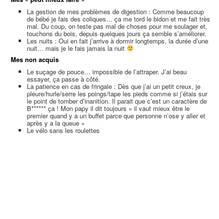
La gestion de mes problèmes de digestion : Comme beaucoup
de bébé je fais des coliques… ça me tord le bidon et me fait très
mal. Du coup, on teste pas mal de choses pour me soulager et,
touchons du bois, depuis quelques jours ça semble s’améliorer.
Les nuits : Oui en fait j’arrive à dormir longtemps, la durée d’une
nuit… mais je le fais jamais la nuit
Mes non acquis
Le suçage de pouce… impossible de l’attraper. J’ai beau
essayer, ça passe à côté.
La patience en cas de fringale : Dès que j’ai un petit creux, je
pleure/hurle/serre les poings/tape les pieds comme si j’étais sur
le point de tomber d’inanition. Il parait que c’est un caractère de
B****** ça ! Mon papy il dit toujours « il vaut mieux être le
premier quand y a un buffet parce que personne n’ose y aller et
après y a la queue »
Le vélo sans les roulettes