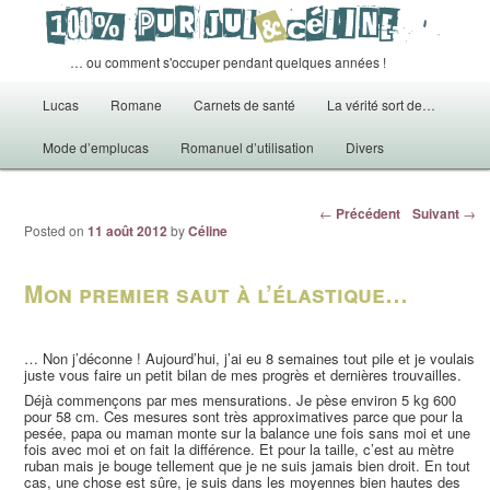
… ou comment s'occuper pendant quelques années !
Menu principal
Lucas
Romane
Carnets de santé
La vérité sort de…
Aller au contenu principal
Mode d’emplucas
Romanuel d’utilisation
Divers
Navigation des articles
←
Précédent
Suivant
→
Posted on
11 août 2012
by
Céline
Mon premier saut à l’élastique…
… Non j’déconne ! Aujourd’hui, j’ai eu 8 semaines tout pile et je voulais
juste vous faire un petit bilan de mes progrès et dernières trouvailles.
Déjà commençons par mes mensurations. Je pèse environ 5 kg 600
pour 58 cm. Ces mesures sont très approximatives parce que pour la
pesée, papa ou maman monte sur la balance une fois sans moi et une
fois avec moi et on fait la différence. Et pour la taille, c’est au mètre
ruban mais je bouge tellement que je ne suis jamais bien droit. En tout
cas, une chose est sûre, je suis dans les moyennes bien hautes des