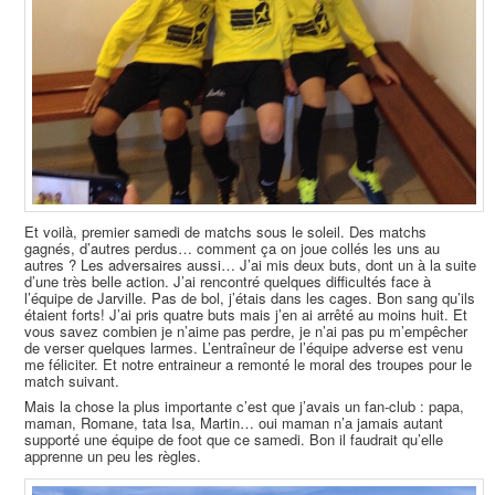
Et voilà, premier samedi de matchs sous le soleil. Des matchs
gagnés, d’autres perdus… comment ça on joue collés les uns au
autres ? Les adversaires aussi… J’ai mis deux buts, dont un à la suite
d’une très belle action. J’ai rencontré quelques difficultés face à
l’équipe de Jarville. Pas de bol, j’étais dans les cages. Bon sang qu’ils
étaient forts! J’ai pris quatre buts mais j’en ai arrêté au moins huit. Et
vous savez combien je n’aime pas perdre, je n’ai pas pu m’empêcher
de verser quelques larmes. L’entraîneur de l’équipe adverse est venu
me féliciter. Et notre entraineur a remonté le moral des troupes pour le
match suivant.
Mais la chose la plus importante c’est que j’avais un fan-club : papa,
maman, Romane, tata Isa, Martin… oui maman n’a jamais autant
supporté une équipe de foot que ce samedi. Bon il faudrait qu’elle
apprenne un peu les règles.