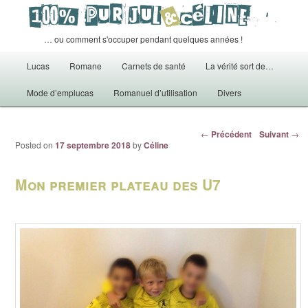
… ou comment s'occuper pendant quelques années !
Menu principal
Lucas
Romane
Carnets de santé
La vérité sort de…
Aller au contenu principal
Mode d’emplucas
Romanuel d’utilisation
Divers
Navigation des articles
←
Précédent
Suivant
→
Posted on
17 septembre 2018
by
Céline
Mon premier plateau des U7