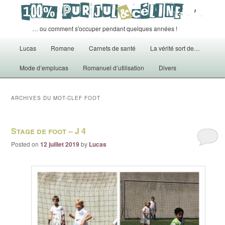
… ou comment s'occuper pendant quelques années !
Menu principal
Lucas
Romane
Carnets de santé
La vérité sort de…
Aller au contenu principal
Aller au contenu secondaire
Mode d’emplucas
Romanuel d’utilisation
Divers
ARCHIVES DU MOT-CLEF
FOOT
Stage de foot – J 4
Posted on
12 juillet 2019
by
Lucas