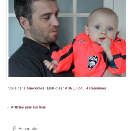
Publié dans
Anecdotes
|
Mots-clés :
ASNL
,
Foot
|
4
Réponses
Navigation des articles
←
Articles plus anciens
Recherche