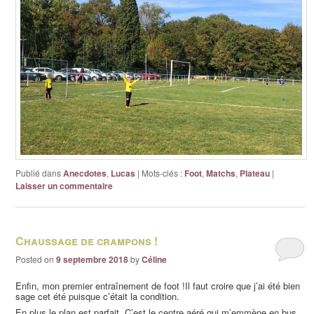
Publié dans
Anecdotes
,
Lucas
|
Mots-clés :
Foot
,
Matchs
,
Plateau
|
Laisser un commentaire
Chaussage de crampons !
Posted on
9 septembre 2018
by
Céline
Enfin, mon premier entraînement de foot !Il faut croire que j’ai été bien
sage cet été puisque c’était la condition.
En plus le plan est parfait. C’est le centre aéré qui m’emmène en bus