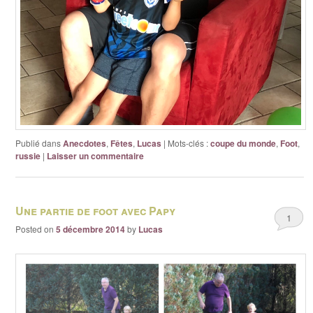
Publié dans
Anecdotes
,
Fêtes
,
Lucas
|
Mots-clés :
coupe du monde
,
Foot
,
russie
|
Laisser un commentaire
Une partie de foot avec Papy
1
Posted on
5 décembre 2014
by
Lucas