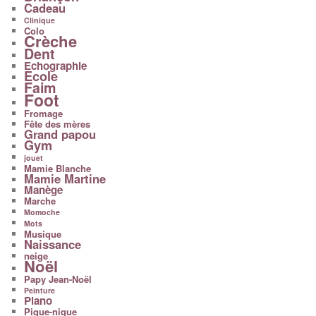
Cadeau
Clinique
Colo
Crèche
Dent
Echographie
Ecole
Faim
Foot
Fromage
Fête des mères
Grand papou
Gym
jouet
Mamie Blanche
Mamie Martine
Manège
Marche
Momoche
Mots
Musique
Naissance
neige
Noël
Papy Jean-Noël
Peinture
Piano
Pique-nique