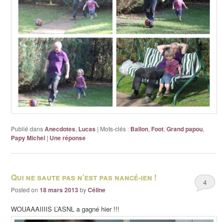
Publié dans
Anecdotes
,
Lucas
|
Mots-clés :
Ballon
,
Foot
,
Grand papou
,
Papy Michel
|
Une
réponse
Qui ne saute pas n’est pas nancé-ien !
4
Posted on
18 mars 2013
by
Céline
WOUAAAIIIIS L’ASNL a gagné hier !!!