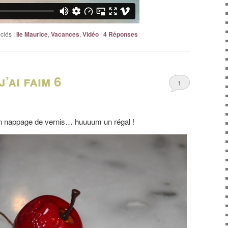
clés :
Ile Maurice
,
Vacances
,
Vidéo
|
4
Réponses
’ai faim 6
1
on nappage de vernis… huuuum un régal !