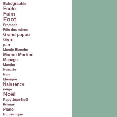
Echographie
Ecole
Faim
Foot
Fromage
Fête des mères
Grand papou
Gym
jouet
Mamie Blanche
Mamie Martine
Manège
Marche
Momoche
Mots
Musique
Naissance
neige
Noël
Papy Jean-Noël
Peinture
Piano
Pique-nique