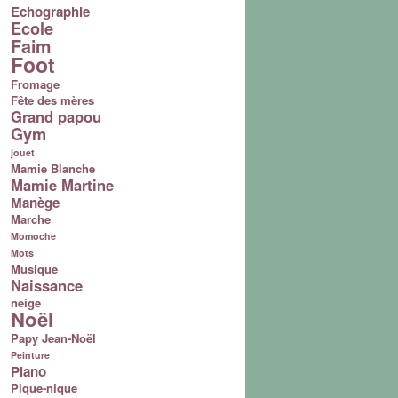
Echographie
Ecole
Faim
Foot
Fromage
Fête des mères
Grand papou
Gym
jouet
Mamie Blanche
Mamie Martine
Manège
Marche
Momoche
Mots
Musique
Naissance
neige
Noël
Papy Jean-Noël
Peinture
Piano
Pique-nique