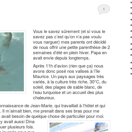
1
Vous le savez sûrement (et si vous le
savez pas c’est qu’on n’a pas voulu
vous narguer) mes parents ont décidé
de nous offrir une petite parenthèse de 2
semaines d’été en plein hiver. Papa en
avait envie depuis longtemps.
Après 11h d’avion (rien que ça) nous
avons donc posé nos valises à l’ïle
Maurice. Un pays aux paysages très
variés, à la culture très riche, 30°C, du
soleil, des plages de sable blanc, de
l’eau turquoise et un accueil des plus
chaleureux.
naissance de Jean-Marie, qui travaillait à l’hôtel et qui
 Il m’aimait bien, me prenait dans ses bras pour me
 avait besoin de quelque chose de particulier pour moi.
 y avait aussi Dina
uer plusieurs fois.
e journée pour que