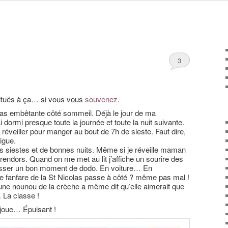
3
bitués à ça… si vous vous
souvenez
.
 pas embêtante côté sommeil. Déjà le jour de ma
 dormi presque toute la journée et toute la nuit suivante.
réveiller pour manger au bout de 7h de sieste. Faut dire,
igue.
nes siestes et de bonnes nuits. Même si je réveille maman
rendors. Quand on me met au lit j’affiche un sourire des
 passer un bon moment de dodo. En voiture… En
e fanfare de la St Nicolas passe à côté ? même pas mal !
ne nounou de la crèche a même dit qu’elle aimerait que
 La classe !
 joue… Épuisant !