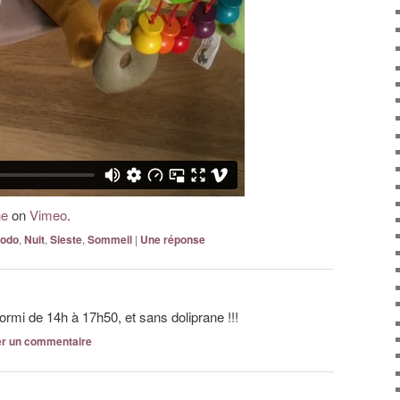
ne
on
Vimeo
.
odo
,
Nuit
,
Sieste
,
Sommeil
|
Une
réponse
dormi de 14h à 17h50, et sans doliprane !!!
er un commentaire