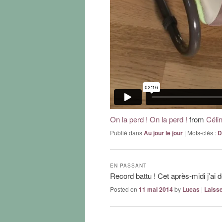
On la perd ! On la perd !
from
Céli
Publié dans
Au jour le jour
|
Mots-clés :
D
EN PASSANT
Record battu ! Cet après-midi j’ai 
Posted on
11 mai 2014
by
Lucas
|
Laiss