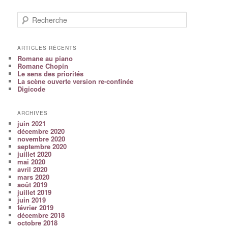
Recherche
ARTICLES RÉCENTS
Romane au piano
Romane Chopin
Le sens des priorités
La scène ouverte version re-confinée
Digicode
ARCHIVES
juin 2021
décembre 2020
novembre 2020
septembre 2020
juillet 2020
mai 2020
avril 2020
mars 2020
août 2019
juillet 2019
juin 2019
février 2019
décembre 2018
octobre 2018