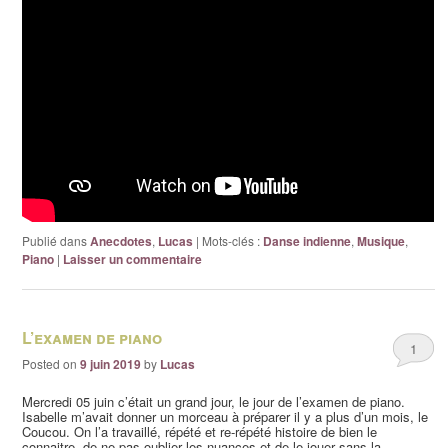
Publié dans
Anecdotes
,
Lucas
|
Mots-clés :
Danse indienne
,
Musique
,
Piano
|
Laisser un commentaire
L’examen de piano
1
Posted on
9 juin 2019
by
Lucas
Mercredi 05 juin c’était un grand jour, le jour de l’examen de piano.
Isabelle m’avait donner un morceau à préparer il y a plus d’un mois, le
Coucou. On l’a travaillé, répété et re-répété histoire de bien le
connaitre, de ne pas oublier les nuances et de le jouer sans la