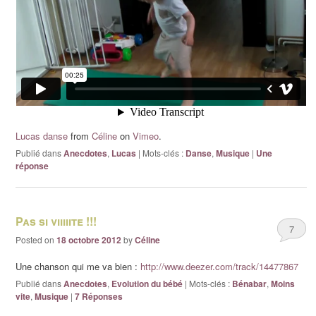
Lucas danse
from
Céline
on
Vimeo
.
Publié dans
Anecdotes
,
Lucas
|
Mots-clés :
Danse
,
Musique
|
Une
réponse
Pas si viiiiite !!!
7
Posted on
18 octobre 2012
by
Céline
Une chanson qui me va bien :
http://www.deezer.com/track/14477867
Publié dans
Anecdotes
,
Evolution du bébé
|
Mots-clés :
Bénabar
,
Moins
vite
,
Musique
|
7
Réponses