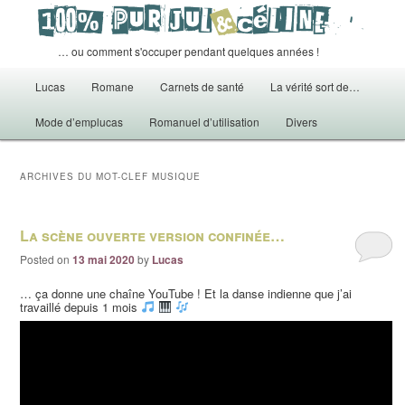
… ou comment s'occuper pendant quelques années !
Menu principal
Lucas
Romane
Carnets de santé
La vérité sort de…
Aller au contenu principal
Aller au contenu secondaire
Mode d’emplucas
Romanuel d’utilisation
Divers
ARCHIVES DU MOT-CLEF
MUSIQUE
La scène ouverte version confinée…
Posted on
13 mai 2020
by
Lucas
… ça donne une chaîne YouTube ! Et la danse indienne que j’ai
travaillé depuis 1 mois