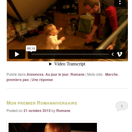
Publié dans
Annonces
,
Au jour le jour
,
Romane
|
Mots-clés :
Marche
,
premiers pas
|
Une
réponse
Mon premier Romanniversaire
1
Posted on
21 octobre 2015
by
Romane