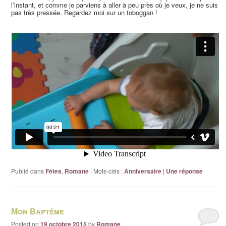
l’instant, et comme je parviens à aller à peu près où je veux, je ne suis
pas très pressée. Regardez moi sur un toboggan !
Publié dans
Fêtes
,
Romane
|
Mots-clés :
Anniversaire
|
Une
réponse
Mon Baptême
Posted on
19 octobre 2015
by
Romane