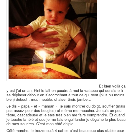
Et bien voilà ça
y est j’ai un an. Fini le lait en poudre à moi la varappe qui consiste à
se déplacer debout en s’accrochant à tout ce qui tient (plus ou moins
bien) debout : mur, meuble, chaise, tiroir, jambe…
Je dis « papa » et « maman », je sais montrer du doigt, souffler (mais
pas assez pour des bougies) et même me moucher. Je suis un peu
têtue, cascadeuse et je sais très bien me faire comprendre. Et quand
je touche la télé et que je me fais enguirlander je dégaine le plus beau
de mes sourires. C’est mon côté chipie.
Côté marche, je trouve qu’à 4 pattes c’est beaucoup plus stable pour