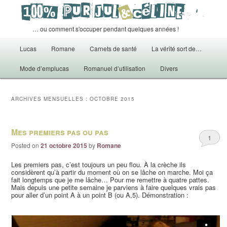
… ou comment s'occuper pendant quelques années !
Menu principal
Lucas
Romane
Carnets de santé
La vérité sort de…
Aller au contenu principal
Aller au contenu secondaire
Mode d’emplucas
Romanuel d’utilisation
Divers
ARCHIVES MENSUELLES :
OCTOBRE 2015
Mes premiers pas ou pas
1
Posted on
21 octobre 2015
by
Romane
Les premiers pas, c’est toujours un peu flou. À la crèche ils
considèrent qu’à partir du moment où on se lâche on marche. Moi ça
fait longtemps que je me lâche… Pour me remettre à quatre pattes.
Mais depuis une petite semaine je parviens à faire quelques vrais pas
pour aller d’un point A à un point B (ou A,5). Démonstration :