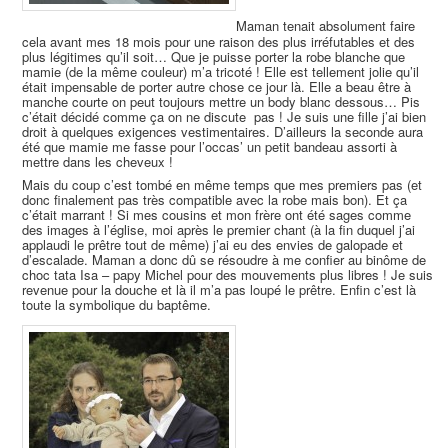
Maman tenait absolument faire
cela avant mes 18 mois pour une raison des plus irréfutables et des
plus légitimes qu’il soit… Que je puisse porter la robe blanche que
mamie (de la même couleur) m’a tricoté ! Elle est tellement jolie qu’il
était impensable de porter autre chose ce jour là. Elle a beau être à
manche courte on peut toujours mettre un body blanc dessous… Pis
c’était décidé comme ça on ne discute pas ! Je suis une fille j’ai bien
droit à quelques exigences vestimentaires. D’ailleurs la seconde aura
été que mamie me fasse pour l’occas’ un petit bandeau assorti à
mettre dans les cheveux !
Mais du coup c’est tombé en même temps que mes premiers pas (et
donc finalement pas très compatible avec la robe mais bon). Et ça
c’était marrant ! Si mes cousins et mon frère ont été sages comme
des images à l’église, moi après le premier chant (à la fin duquel j’ai
applaudi le prêtre tout de même) j’ai eu des envies de galopade et
d’escalade. Maman a donc dû se résoudre à me confier au binôme de
choc tata Isa – papy Michel pour des mouvements plus libres ! Je suis
revenue pour la douche et là il m’a pas loupé le prêtre. Enfin c’est là
toute la symbolique du baptême.