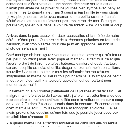
demandait si c’était vraiment une bonne idée cette sortie mais on
n’avait pas envie de se priver d’une journée bien sympa avec papy et
mamie, mes tontons/tata et mes 3 cousins (en famille je vous disais
!). Au pire je serais resté avec maman et ma petite sœur et j’aurais
vérifié que mes cousins n’avaient pas trop le mal de mer. Rien que
pour le voyage en bus dans la voiture de tonton Auré´ ça valait le coup
!
Arrivés dans le parc assez tôt, deux poussettes et la météo de notre
côté… c’était parti ! On a croisé deux énormes peluches en forme de
hérisson, bien trop bizarres pour que je m’en approche. Ah non la
photo ce sera sans moi !
Coté manège eh bien figurez-vous que passé le premier qui m’a fait un
peu peur (pourtant j’étais avec papa et maman) j’ai fait tous ceux que
j’avais le droit de faire : voitures, bateaux, camion, cheval, tracteur,
canard, coquille de noix, chenille, dragon et bien sûr hérisson… Sans
sourciller ! Je suis monté sur tous les véhicules/animaux/trucs
imaginables et même plusieurs fois pour certains. L’avantage de partir
à tout plein c’est qu’il y a toujours quelqu’un qui est partant pour
monter avec moi !
Finalement on a pu profiter pleinement de la journée et rester tard… et
malgré ma micro-sieste de l’après midi, j’ai bien fait attention à ce que
mes cousins et moi on continue la fête dans la voiture du retour à coup
de « Léo ? Tu dors ? » et de nœuds dans la ceinture. Et encore aussi
chez mamie le soir… Pousse-pousse et toboggan à volonté ! Je les
avais prévenu les cousins qu’une fois que je pourrais jouer avec eux
on allait bien s’amuser
Y a quand même une attraction mystérieuse dans laquelle on rentre