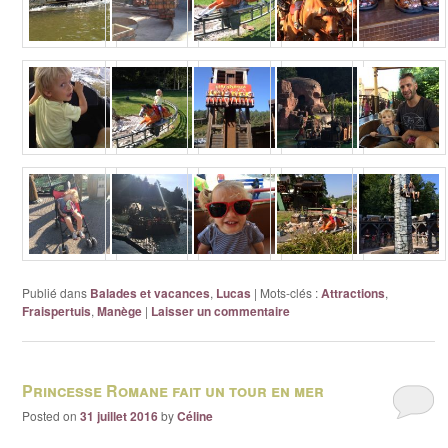
Publié dans
Balades et vacances
,
Lucas
|
Mots-clés :
Attractions
,
Fraispertuis
,
Manège
|
Laisser un commentaire
Princesse Romane fait un tour en mer
Posted on
31 juillet 2016
by
Céline