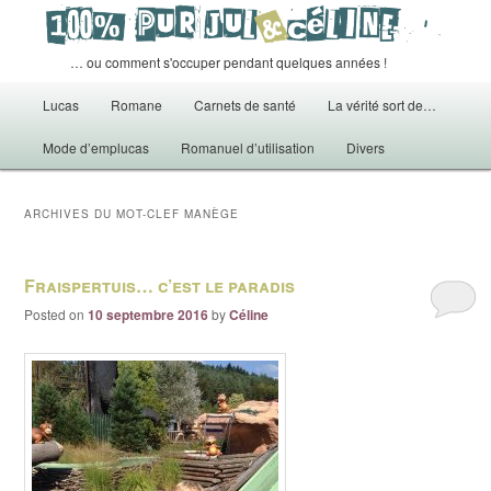
… ou comment s'occuper pendant quelques années !
Menu principal
Lucas
Romane
Carnets de santé
La vérité sort de…
Aller au contenu principal
Aller au contenu secondaire
Mode d’emplucas
Romanuel d’utilisation
Divers
ARCHIVES DU MOT-CLEF
MANÈGE
Fraispertuis… c’est le paradis
Posted on
10 septembre 2016
by
Céline