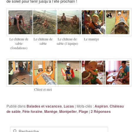
de soleil pour tenir jusqu’à l’été prochain !
Le château de
Le château de
Le château de
Le manège
sable
sable
sable (l’équipe)
(fondations)
Chloé et moi
Publié dans
Balades et vacances
,
Lucas
|
Mots-clés :
Aspiran
,
Château
de sable
,
Fête foraine
,
Manège
,
Montpelier
,
Plage
|
2
Réponses
Recherche