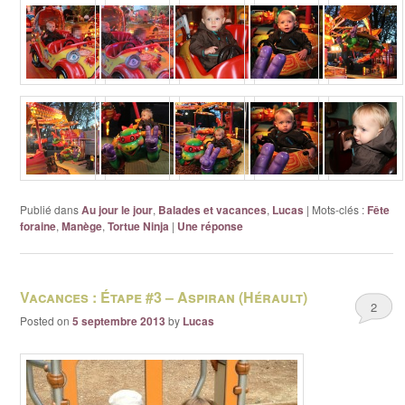
Publié dans
Au jour le jour
,
Balades et vacances
,
Lucas
|
Mots-clés :
Fête
foraine
,
Manège
,
Tortue Ninja
|
Une
réponse
Vacances : Étape #3 – Aspiran (Hérault)
2
Posted on
5 septembre 2013
by
Lucas