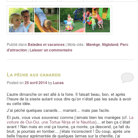
Publié dans
Balades et vacances
|
Mots-clés :
Manège
,
Nigloland
,
Parc
d'attraction
|
Laisser un commentaire
La pêche aux canards
Posted on
25 avril 2014
by
Lucas
L’autre dimanche on est allé à la foire. Il faisait beau, bon, et après
l’heure de la sieste autant vous dire qu’on n’était pas les seuls à avoir
eu cette idée.
J’ai péché quelques canards… marrant… mais pas facile.
Et puis, vous vous souvenez comme j’aimais bien les manèges (cf.
La
voiture de Oui-Oui, une Tortue Ninja et le Nautilus
)… et ben ça c’était
avant ! Nan mais en vrai ça tourne, ça monte, ça descend, ça fait du
bruit, je pourrais en tomber… j’étais inconscient ! Du coup, après une
belle frayeur agrémentée de quelques larmes sur la chenille, j’ai